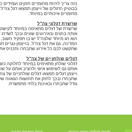
כזה צריך להיות מחומרים חזקים ועמידים כ
בבוטיק הדגלים של וייצמן תמצאו דגל צה"
מחומרים איכותיים במיוחד.
שרשרת דגלוני צה"ל
שרשרת של דגלים מתאימה במיוחד לקישוט ול
אותה בחגים ובאירועים שונים ובכך לשדרג
הוא חג מיוחד שלצה"ל יש בו תפקיד חשוב, ו
המדינה, גם את דגל צה"ל. בוייצמן-נגריס ד
שתקשט לכם כל אירוע שתבחרו ותכניס את ה
דגלים שולחניים של צה"ל
דגלוני שולחן מתאימים במיוחד לחלוקה כשי 
אותם גם לשימוש אישי ולהציב אותם על שו
וייצמן דגלים תמצאו דגלים שולחניים של צה
שתבחרו ובכך לחזק את תחושות הגאווה שלכ
גודל שתבחרו ובאיכות בלתי מתפשרת.
חנות דגלים ויצמן נגריס
דגלי שמחת תורה