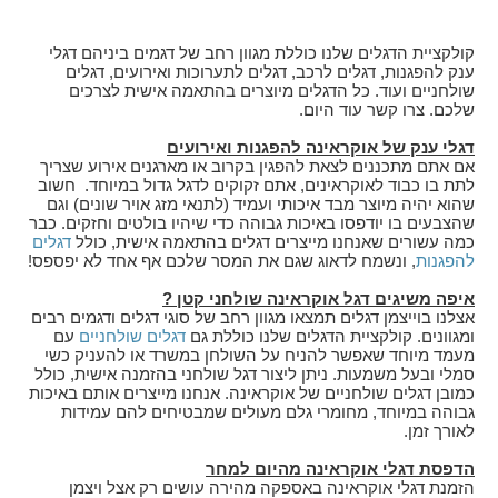
קולקציית הדגלים שלנו כוללת מגוון רחב של דגמים ביניהם דגלי
ענק להפגנות, דגלים לרכב, דגלים לתערוכות ואירועים, דגלים
שולחניים ועוד. כל הדגלים מיוצרים בהתאמה אישית לצרכים
שלכם. צרו קשר עוד היום.
דגלי ענק של אוקראינה להפגנות ואירועים
אם אתם מתכננים לצאת להפגין בקרוב או מארגנים אירוע שצריך
לתת בו כבוד לאוקראינים, אתם זקוקים לדגל גדול במיוחד. חשוב
שהוא יהיה מיוצר מבד איכותי ועמיד (לתנאי מזג אויר שונים) וגם
שהצבעים בו יודפסו באיכות גבוהה כדי שיהיו בולטים וחזקים. כבר
כמה עשורים שאנחנו מייצרים דגלים בהתאמה אישית, כולל
דגלים
להפגנות
, ונשמח לדאוג שגם את המסר שלכם אף אחד לא יפספס!
איפה משיגים דגל אוקראינה שולחני קטן ?
אצלנו בוייצמן דגלים תמצאו מגוון רחב של סוגי דגלים ודגמים רבים
ומגוונים. קולקציית הדגלים שלנו כוללת גם
דגלים שולחניים
עם
מעמד מיוחד שאפשר להניח על השולחן במשרד או להעניק כשי
סמלי ובעל משמעות. ניתן ליצור דגל שולחני בהזמנה אישית, כולל
כמובן דגלים שולחניים של אוקראינה. אנחנו מייצרים אותם באיכות
גבוהה במיוחד, מחומרי גלם מעולים שמבטיחים להם עמידות
לאורך זמן.
הדפסת דגלי אוקראינה מהיום למחר
הזמנת דגלי אוקראינה באספקה מהירה עושים רק אצל ויצמן