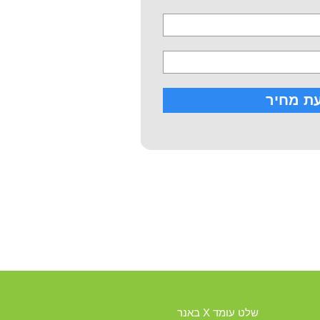
שלט עומד X באנר