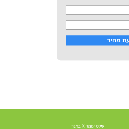
שלט עומד X באנר