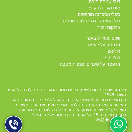
דגלי שמחת תורה
מוט דגל טלסקופי
ספלי אספרסו מודפסים
דגל הנצחה - דגלים לזכר נופלים
אבוקות יזכור
שלט עומד X באנר
הדפסה על קאפה
רול-אפ
דגלי חוף
הדפסה על סינרים וכפפות מטבח
כל הזכויות שמורות לויצמן-נגריס חנות הדגלים המובילה בתל-אביב
משנת 1948.
בין מוצרינו תוכלו למצוא: דגלים בכל גודל ולכל מטרה מוכנים או
בעיצוב אישי בהתאמה מוחלטת, מוצרי תליה ואביזרים משלימים,
מוצרי קד"מ, שירות חיתוך אותיות ויניל לשילוט בתי עסק ועוד.
כתובתנו: ברנר 15 תל-אביב, ניתן לפנות אלינו במייל:
info@dgalim.co.il