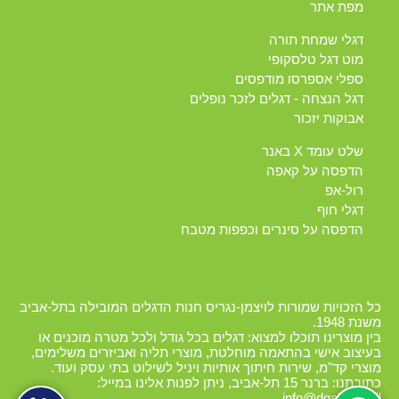
מפת אתר
דגלי שמחת תורה
מוט דגל טלסקופי
ספלי אספרסו מודפסים
דגל הנצחה - דגלים לזכר נופלים
אבוקות יזכור
שלט עומד X באנר
הדפסה על קאפה
רול-אפ
דגלי חוף
הדפסה על סינרים וכפפות מטבח
כל הזכויות שמורות לויצמן-נגריס חנות הדגלים המובילה בתל-אביב
משנת 1948.
בין מוצרינו תוכלו למצוא: דגלים בכל גודל ולכל מטרה מוכנים או
בעיצוב אישי בהתאמה מוחלטת, מוצרי תליה ואביזרים משלימים,
מוצרי קד"מ, שירות חיתוך אותיות ויניל לשילוט בתי עסק ועוד.
כתובתנו: ברנר 15 תל-אביב, ניתן לפנות אלינו במייל:
info@dgalim.co.il