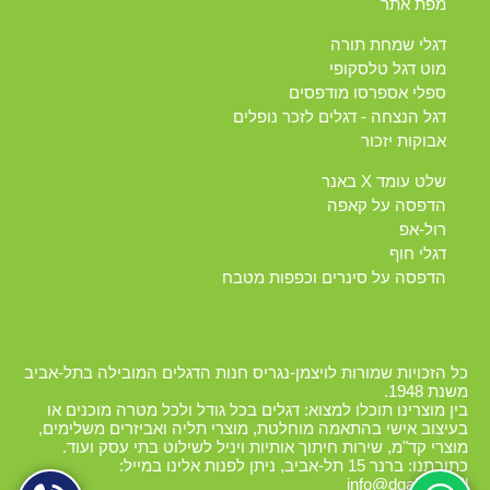
מפת אתר
דגלי שמחת תורה
מוט דגל טלסקופי
ספלי אספרסו מודפסים
דגל הנצחה - דגלים לזכר נופלים
אבוקות יזכור
שלט עומד X באנר
הדפסה על קאפה
רול-אפ
דגלי חוף
הדפסה על סינרים וכפפות מטבח
כל הזכויות שמורות לויצמן-נגריס חנות הדגלים המובילה בתל-אביב
משנת 1948.
בין מוצרינו תוכלו למצוא: דגלים בכל גודל ולכל מטרה מוכנים או
בעיצוב אישי בהתאמה מוחלטת, מוצרי תליה ואביזרים משלימים,
מוצרי קד"מ, שירות חיתוך אותיות ויניל לשילוט בתי עסק ועוד.
כתובתנו: ברנר 15 תל-אביב, ניתן לפנות אלינו במייל:
info@dgalim.co.il